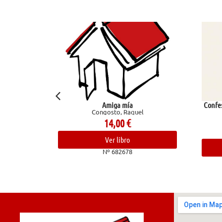
Amiga mía
Confesiones de un chef. Ave
Congosto, Raquel
trasfondo de la coc
Bourdain, Anthon
14,00
€
24,00
€
Ver libro
Ver libro
Nº 682678
Nº 682836