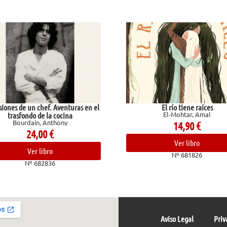
nturas en el
El río tiene raíces
El-Mohtar, Amal
ina
y
14,90
€
Ver libro
Nº 681826
Aviso Legal
Priv