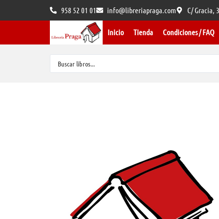
958 52 01 01
info@libreriapraga.com
C/ Gracia,
Inicio
Tienda
Condiciones / FAQ