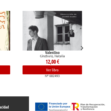
Valentino
Técnicas de dibujo. Dominio 
Ginzburg, Natalia
bolígrafo, lápiz de grafito y herr
digitales
12,00
€
Marcos Mateu-Mestre
25,95
€
Ver libro
Nº 682493
Ver libro
Nº 683037
acidad