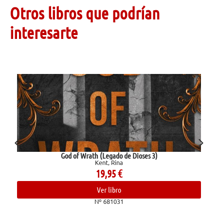
Otros libros que podrían
interesarte
God of Wrath (Legado de Dioses 3)
Kent, Rina
19,95
€
Ver libro
Nº 681031