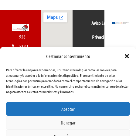
Aviso Legal
958
Privacidad
52 01
Política de cookies
01
Gestionar consentimiento
616
Para ofrecer las mejores experiencias, utilizamos tecnologías como las cookies para
462
almacenar y/o acceder a la información del dispositivo. El consentimiento de estas
tecnologías nos permitirá procesar datos como el comportamiento de navegación o las
415
identificaciones únicas en este sitio. No consentir o retirar el consentimiento, puede afectar
negativamente a ciertas características y funciones.
info@libreriapraga.com
C/
Aceptar
Gracia,
Denegar
33.
Granada