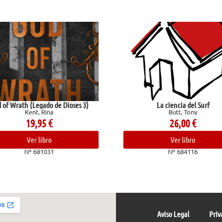
La ciencia del Surf
Butt, Tony
Con
26,00
€
Ver libro
Nº 684116
Aviso Legal
Priv