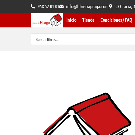
958 52 01 01
info@libreriapraga.com
C/ Gracia,
Inicio
Tienda
Condiciones / FAQ