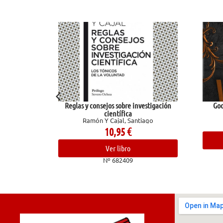
consejos sobre investigación
God of Wrath (Legado de Dioses 3)
Kent, Rina
científica
món Y Cajal, Santiago
19,95
€
10,95
€
Ver libro
Ver libro
Nº 681031
Nº 682409