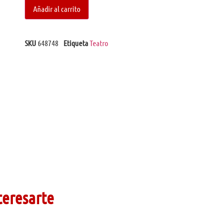
Añadir al carrito
SKU
648748
Etiqueta
Teatro
teresarte