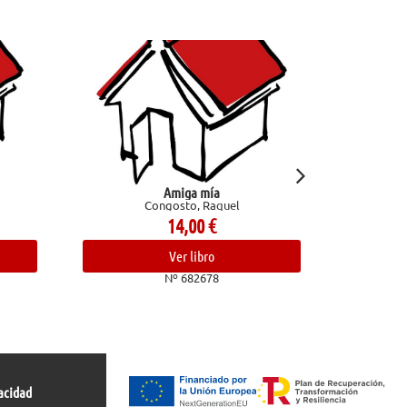
Amiga mía
Confesiones de un chef. Aventuras en el
gosto, Raquel
trasfondo de la cocina
Bourdain, Anthony
14,00
€
24,00
€
Ver libro
Ver libro
Nº 682678
Nº 682836
acidad