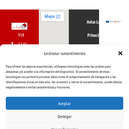
Aviso Legal
958
Privacidad
52 01
Política de cookies
01
Gestionar consentimiento
616
Para ofrecer las mejores experiencias, utilizamos tecnologías como las cookies para
462
almacenar y/o acceder a la información del dispositivo. El consentimiento de estas
tecnologías nos permitirá procesar datos como el comportamiento de navegación o las
415
identificaciones únicas en este sitio. No consentir o retirar el consentimiento, puede afectar
negativamente a ciertas características y funciones.
info@libreriapraga.com
C/
Aceptar
Gracia,
Denegar
33.
Granada