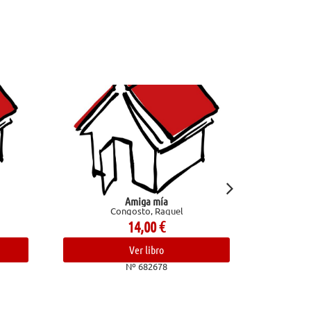
Confesiones de un chef. Aventuras en el
uel
trasfondo de la cocina
Bourdain, Anthony
24,00
€
Ver libro
Nº 682836