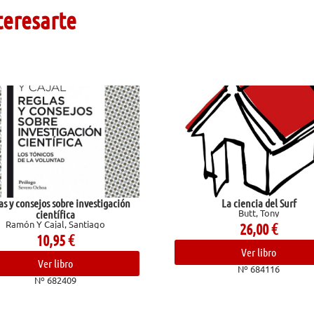
teresarte
La ciencia del Surf
Amiga mía
Butt, Tony
Congosto, Raq
26,00
€
14,00
€
Ver libro
Ver libro
Nº 684116
Nº 682678