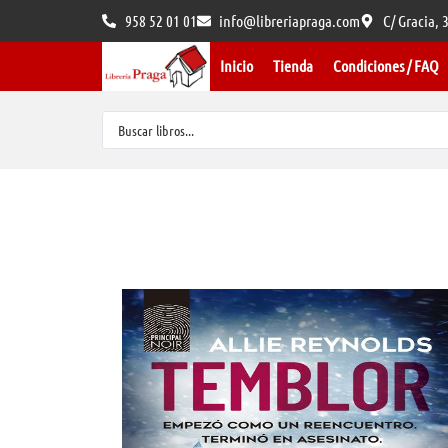
958 52 01 01
info@libreriapraga.com
C/ Gracia,
Inicio
Tienda
Condiciones / FAQ