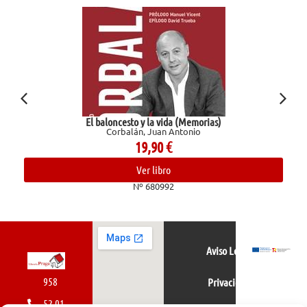
El baloncesto y la vida (Memorias)
Corbalán, Juan Antonio
19,90
€
Ver libro
Nº 680992
Aviso Legal
958
Privacidad
52 01