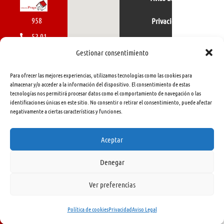
958
Privacidad
52 01
Política de cookies
01
Gestionar consentimiento
616
Para ofrecer las mejores experiencias, utilizamos tecnologías como las cookies para
462
almacenar y/o acceder a la información del dispositivo. El consentimiento de estas
tecnologías nos permitirá procesar datos como el comportamiento de navegación o las
415
identificaciones únicas en este sitio. No consentir o retirar el consentimiento, puede afectar
negativamente a ciertas características y funciones.
info@libreriapraga.com
C/
Aceptar
Gracia,
Denegar
33.
Granada
Ver preferencias
18002
Política de cookies
Privacidad
Aviso Legal