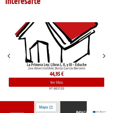
interesarte
La Primera Ley: Libros I, II, y III – Estuche
Joe Abercrombie; Borja García Bercero
44,95
€
Ver libro
Nº 683120
Aviso Legal