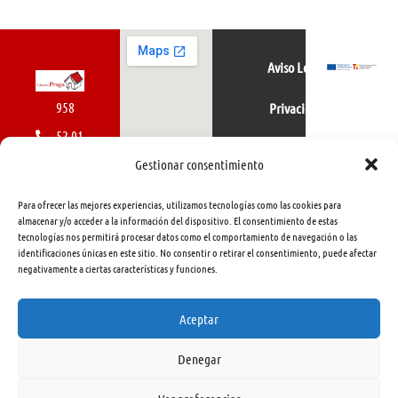
Aviso Legal
958
Privacidad
52 01
Política de cookies
01
Gestionar consentimiento
616
Para ofrecer las mejores experiencias, utilizamos tecnologías como las cookies para
462
almacenar y/o acceder a la información del dispositivo. El consentimiento de estas
tecnologías nos permitirá procesar datos como el comportamiento de navegación o las
415
identificaciones únicas en este sitio. No consentir o retirar el consentimiento, puede afectar
negativamente a ciertas características y funciones.
info@libreriapraga.com
C/
Aceptar
Gracia,
Denegar
33.
Granada