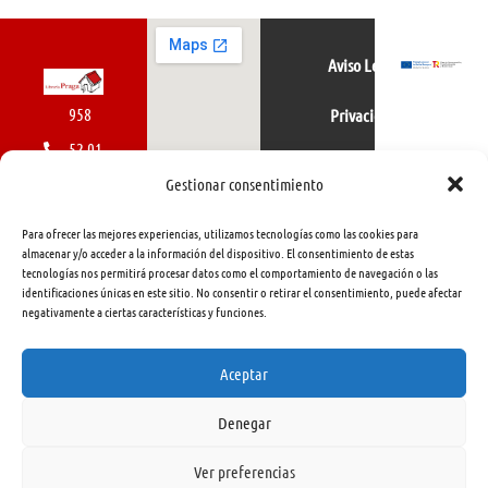
Aviso Legal
958
Privacidad
52 01
Política de cookies
01
Gestionar consentimiento
616
Para ofrecer las mejores experiencias, utilizamos tecnologías como las cookies para
462
almacenar y/o acceder a la información del dispositivo. El consentimiento de estas
tecnologías nos permitirá procesar datos como el comportamiento de navegación o las
415
identificaciones únicas en este sitio. No consentir o retirar el consentimiento, puede afectar
negativamente a ciertas características y funciones.
info@libreriapraga.com
C/
Aceptar
Gracia,
Denegar
33.
Granada
Ver preferencias