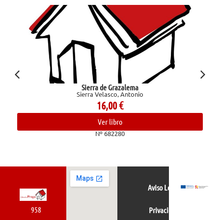
Sierra de Grazalema
Sierra Velasco, Antonio
16,00
€
Ver libro
Nº 682280
Aviso Legal
958
Privacidad