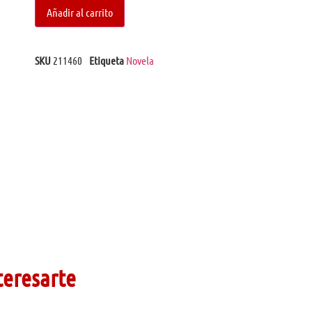
Añadir al carrito
SKU
211460
Etiqueta
Novela
teresarte