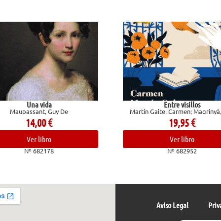
Entre visillos
Los exclui
Martín Gaite, Carmen; Magrinyà, Luis
Elfriede Je
19,95
€
12,95
Ver libro
Ver libr
Nº 682952
Nº 6832
Aviso Legal
Priv