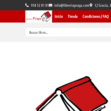
958 52 01 01
info@libreriapraga.com
C/ Gracia,
Inicio
Tienda
Condiciones / FAQ