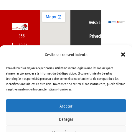
Aviso Legal
958
Privacidad
52 01
Política de cookies
01
Gestionar consentimiento
616
Para ofrecer las mejores experiencias, utilizamos tecnologías como las cookies para
462
almacenar y/o acceder a la información del dispositivo. El consentimiento de estas
tecnologías nos permitirá procesar datos como el comportamiento de navegación o las
415
identificaciones únicas en este sitio. No consentir o retirar el consentimiento, puede afectar
negativamente a ciertas características y funciones.
info@libreriapraga.com
C/
Aceptar
Gracia,
Denegar
33.
Granada