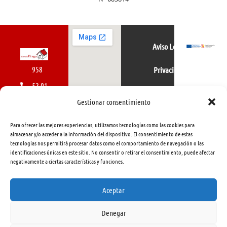
Aviso Legal
958
Privacidad
52 01
Política de cookies
01
Gestionar consentimiento
616
Para ofrecer las mejores experiencias, utilizamos tecnologías como las cookies para
462
almacenar y/o acceder a la información del dispositivo. El consentimiento de estas
tecnologías nos permitirá procesar datos como el comportamiento de navegación o las
415
identificaciones únicas en este sitio. No consentir o retirar el consentimiento, puede afectar
negativamente a ciertas características y funciones.
info@libreriapraga.com
C/
Aceptar
Gracia,
Denegar
33.