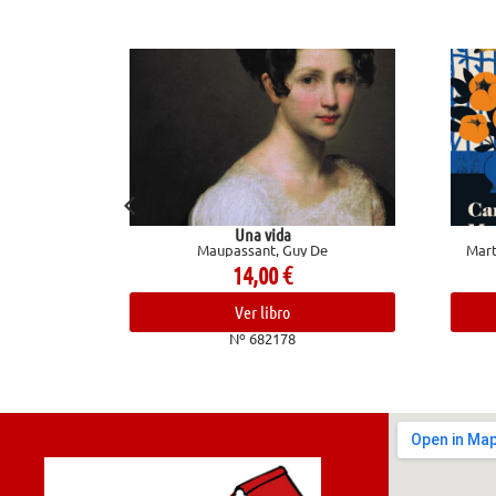
Una vida
Entre vi
Maupassant, Guy De
Martín Gaite, Carme
14,00
€
19,
Ver libro
Ver l
Nº 682178
Nº 68