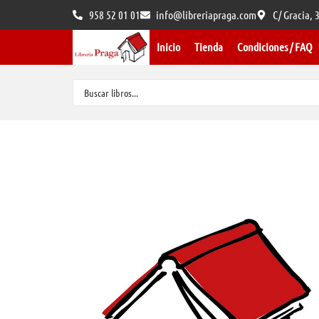
958 52 01 01
info@libreriapraga.com
C/ Gracia,
Inicio
Tienda
Condiciones / FAQ