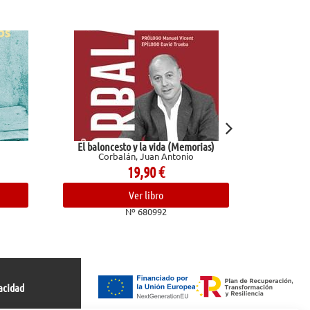
El baloncesto y la vida (Memorias)
Los Pazos de Ulloa. La m
Corbalán, Juan Antonio
Pardo Bazán, E
19,90
€
15,50
€
Ver libro
Ver libro
Nº 680992
Nº 681966
acidad