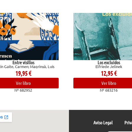
sillos
Los excluidos
n; Magrinyà, Luis
Elfriede Jelinek
95
€
12,95
€
ibro
Ver libro
2952
Nº 683216
Aviso Legal
Priv