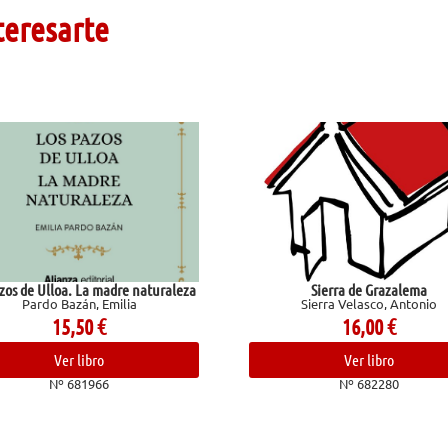
teresarte
Sierra de Grazalema
Reglas y consejos sobre inves
Sierra Velasco, Antonio
científica
Ramón Y Cajal, Santiag
16,00
€
10,95
€
Ver libro
Ver libro
Nº 682280
Nº 682409