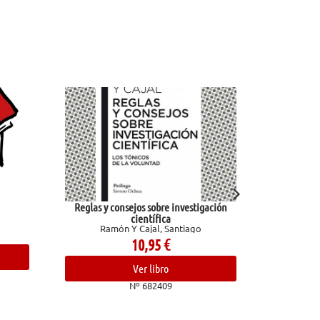
tigación
God of Wrath (Legado de Dioses 3)
Kent, Rina
o
19,95
€
Ver libro
Nº 681031