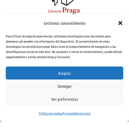
Werke und dokumente
Gestionar consentimiento
Menzel, Adolphe von
10,00
€
Para ofrecer las mejores experiencias, utilizamos tecnologías como las cookies para
almacenar y/o acceder a la información del dispositivo. El consentimiento de estas
Ver libro
tecnologías nos permitirá procesar datos como el comportamiento de navegación o las
Nº 68333
identificaciones únicas en este sitio. No consentir o retirar el consentimiento, puede afectar
negativamente a ciertas características y funciones.
Aceptar
Denegar
Ver preferencias
Política de cookies
Privacidad
Aviso Legal
Wikinger
Busch, Fritz Otto