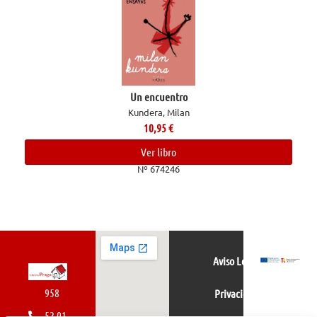
Un encuentro
Kundera, Milan
10,95
€
Ver libro
Nº 674246
Aviso Legal
958
Privacidad
52 01