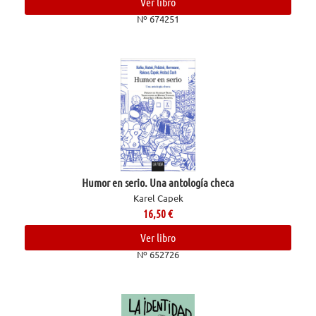
Ver libro
Nº 674251
Humor en serio. Una antología checa
Karel Capek
16,50
€
Ver libro
Nº 652726