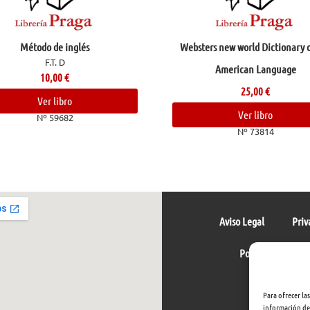
Método de inglés
Websters new world Dictionary o
F.T. D
American Language
10,00
€
25,00
€
Ver libro
Ver libro
Nº 59682
Nº 73814
Aviso Legal
Priv
Política de cookie
Para ofrecer la
información del