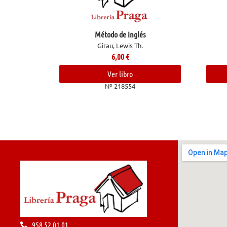
Método de inglés
Girau, Lewis Th.
6,00
€
Ver libro
Nº 218554
958 52 01 01