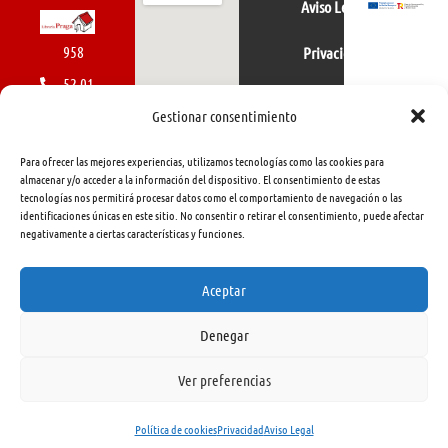
Aviso Legal
958
Privacidad
52 01
Política de cookies
01
Gestionar consentimiento
616
Para ofrecer las mejores experiencias, utilizamos tecnologías como las cookies para
462
almacenar y/o acceder a la información del dispositivo. El consentimiento de estas
tecnologías nos permitirá procesar datos como el comportamiento de navegación o las
415
identificaciones únicas en este sitio. No consentir o retirar el consentimiento, puede afectar
negativamente a ciertas características y funciones.
info@libreriapraga.com
C/
Aceptar
Gracia,
Denegar
33.
Granada
Ver preferencias
18002
Política de cookies
Privacidad
Aviso Legal