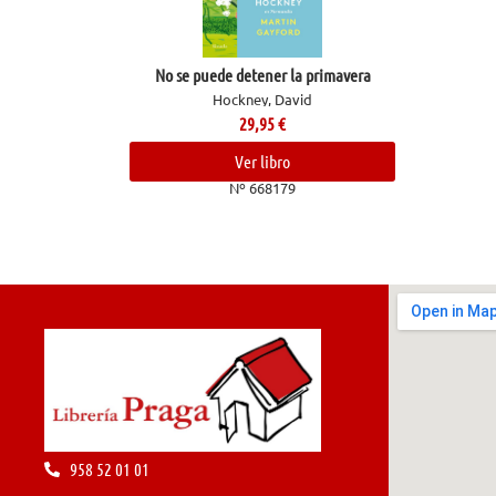
No se puede detener la primavera
Hockney, David
29,95
€
Ver libro
Nº 668179
958 52 01 01