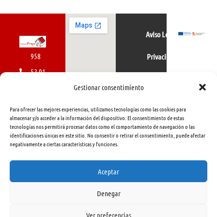
Aviso Legal
958
Privacidad
52 01
Política de cookies
01
Gestionar consentimiento
616
Para ofrecer las mejores experiencias, utilizamos tecnologías como las cookies para
462
almacenar y/o acceder a la información del dispositivo. El consentimiento de estas
tecnologías nos permitirá procesar datos como el comportamiento de navegación o las
415
identificaciones únicas en este sitio. No consentir o retirar el consentimiento, puede afectar
negativamente a ciertas características y funciones.
info@libreriapraga.com
C/
Aceptar
Gracia,
Denegar
33.
Granada
Ver preferencias