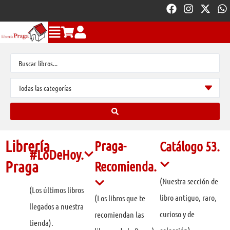
Librería
Praga-
Catálogo 53.
#LoDeHoy.
Praga
Recomienda.
(Nuestra sección de
(Los últimos libros
libro antiguo, raro,
(Los libros que te
llegados a nuestra
curioso y de
recomiendan las
tienda).