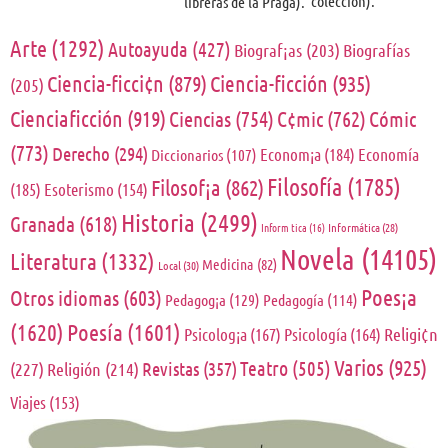
colección).
libreras de la Praga).
Arte
(1292)
Autoayuda
(427)
Biograf¡as
(203)
Biografías
Ciencia-ficci¢n
(879)
Ciencia-ficción
(935)
(205)
Cienciaficción
(919)
Ciencias
(754)
C¢mic
(762)
Cómic
(773)
Derecho
(294)
Econom¡a
(184)
Economía
Diccionarios
(107)
Filosofía
(1785)
Filosof¡a
(862)
(185)
Esoterismo
(154)
Historia
(2499)
Granada
(618)
Inform tica
(16)
Informática
(28)
Novela
(14105)
Literatura
(1332)
Medicina
(82)
Local
(30)
Poes¡a
Otros idiomas
(603)
Pedagog¡a
(129)
Pedagogía
(114)
(1620)
Poesía
(1601)
Religi¢n
Psicolog¡a
(167)
Psicología
(164)
Varios
(925)
Teatro
(505)
Revistas
(357)
(227)
Religión
(214)
Viajes
(153)