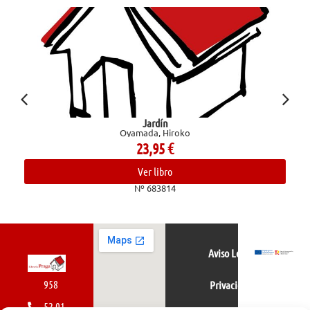
Jardín
Oyamada, Hiroko
23,95
€
Ver libro
Nº 683814
Aviso Legal
958
Privacidad
52 01