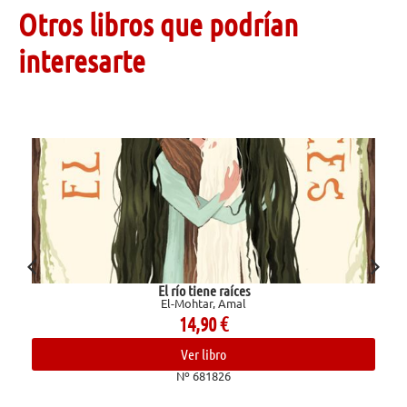
Otros libros que podrían
interesarte
iene raíces
Valent
tar, Amal
Ginzburg, N
,90
€
12,0
 libro
Ver lib
681826
Nº 682