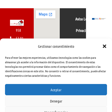
Aviso Legal
958
Privacidad
52 01
Política de cookies
01
Gestionar consentimiento
616
Para ofrecer las mejores experiencias, utilizamos tecnologías como las cookies para
462
almacenar y/o acceder a la información del dispositivo. El consentimiento de estas
tecnologías nos permitirá procesar datos como el comportamiento de navegación o las
415
identificaciones únicas en este sitio. No consentir o retirar el consentimiento, puede afectar
negativamente a ciertas características y funciones.
info@libreriapraga.com
C/
Aceptar
Gracia,
Denegar
33.
Granada