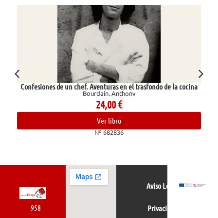
hef. Aventuras en el trasfondo de la cocina
E
Bourdain, Anthony
24,00
€
Ver libro
Nº 682836
Aviso Legal
958
Privacidad